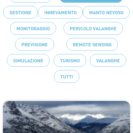
GESTIONE
INNEVAMENTO
MANTO NEVOSO
MONITORAGGIO
PERICOLO VALANGHE
PREVISIONE
REMOTE SENSING
SIMULAZIONE
TURISMO
VALANGHE
TUTTI